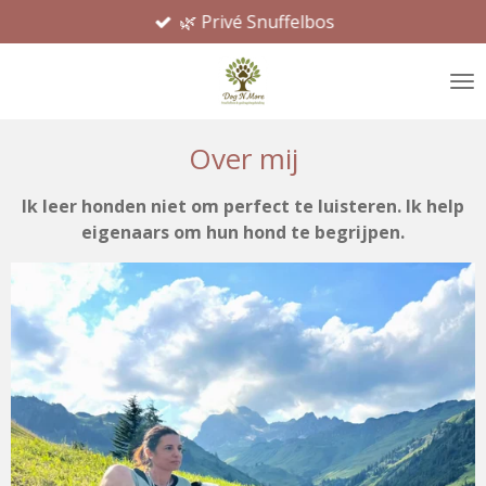
🌿 Privé Snuffelbos
Ga
direct
naar
de
hoofdinhoud
Over mij
Ik leer honden niet om perfect te luisteren. Ik help
eigenaars om hun hond te begrijpen.