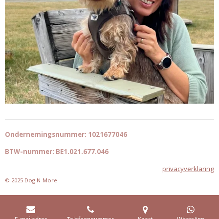
Ondernemingsnummer: 1021677046
BTW-nummer: BE1.021.677.046
privacyverklaring
© 2025 Dog N
More
E-mailadres
Telefoonnummer
Kaart
WhatsApp